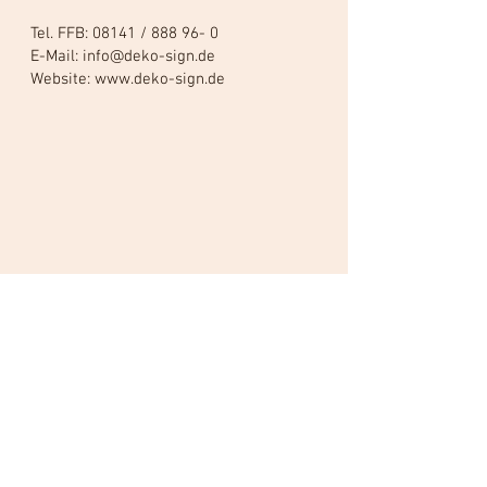
Tel. FFB: 08141 / 888 96- 0
E-Mail:
info@deko-sign.de
Website: www.deko-sign.de
Impressum
Datenschutz
AGB
+49 (0) 8141 888 96-0
•
info@deko-sign.de
© 2022 deko-sign. Erstellt